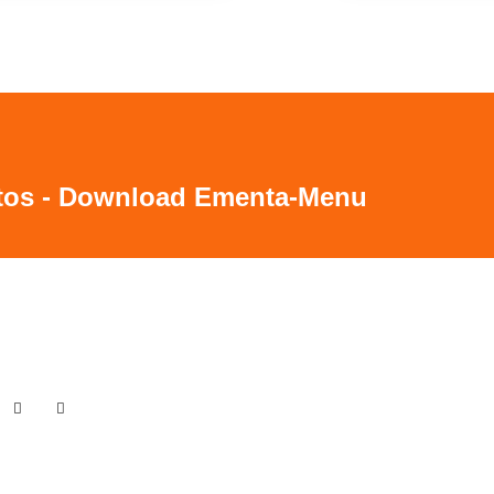
tos - Download Ementa-Menu
Contactos / Horário
Restaurante Dom Feijão
Largo Machado de Assis 7 D
1700-116 Lisboa