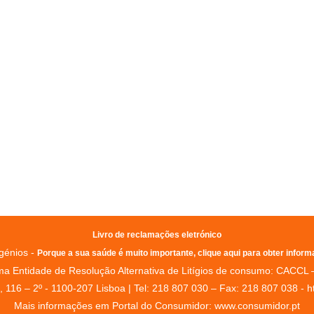
Tel: 218 464 038 (Chamada para a re
nacional) / 964 285 116 (chamada pa
rede móvel)
Horário da Cozinha:
Segunda a Sexta - 12h00 às 15h30,
às 22h30
Sábado - 12h00 às 15h30, 19h00 às
Encerramos ao domingo
Livro de reclamações eletrónico
génios -
Porque a sua saúde é muito importante, clique aqui para obter inform
uma Entidade de Resolução Alternativa de Litígios de consumo: CACCL
116 – 2º - 1100-207 Lisboa | Tel: 218 807 030 – Fax: 218 807 038 - ht
Mais informações em Portal do Consumidor: www.consumidor.pt