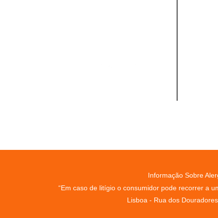
Informação Sobre Aler
“Em caso de litígio o consumidor pode recorrer a 
Lisboa - Rua dos Douradores, 