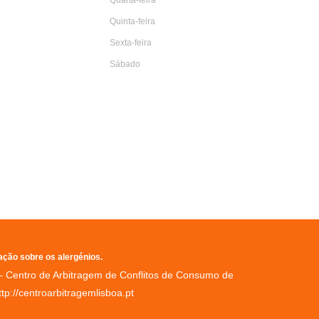
Quarta-feira
de fixa
Quinta-feira
ra a
Sexta-feira
Sábado
 19h00
 22h30
ação sobre os alergénios.
 – Centro de Arbitragem de Conflitos de Consumo de
tp://centroarbitragemlisboa.pt