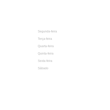
Pratos Do Dia
Segunda-feira
Terça-feira
Quarta-feira
de fixa
Quinta-feira
ra a
Sexta-feira
Sábado
 19h00
 22h30