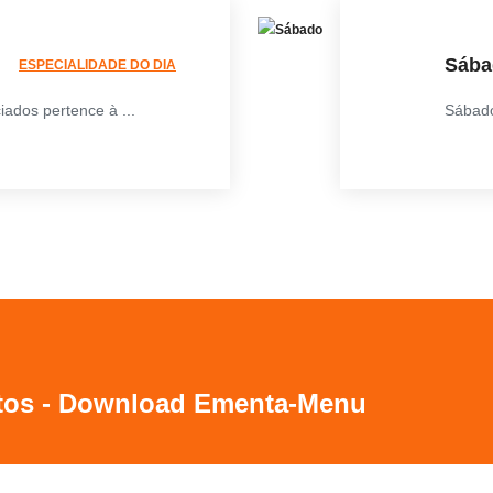
Sába
ESPECIALIDADE DO DIA
ados pertence à ...
Sábado
tos - Download Ementa-Menu